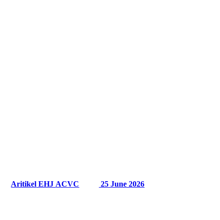
Zuletzt aktualisiert am
22.07.2026
News:
Verfügbarkeit von mechanischen Assist-Systemen zur
Behandlung von STEMI-CS:
Aritikel
EHJ
ACVC
25 June 2026