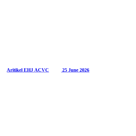
Zuletzt aktualisiert am
22.07.2026
News:
Verfügbarkeit von mechanischen Assist-Systemen zur
Behandlung von STEMI-CS:
Aritikel
EHJ
ACVC
25 June 2026